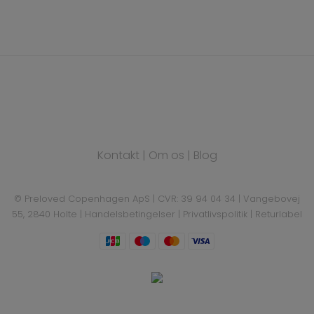
Kontakt
|
Om os
|
Blog
© Preloved Copenhagen ApS | CVR: 39 94 04 34 | Vangebovej
55, 2840 Holte |
Handelsbetingelser
|
Privatlivspolitik
|
Returlabel