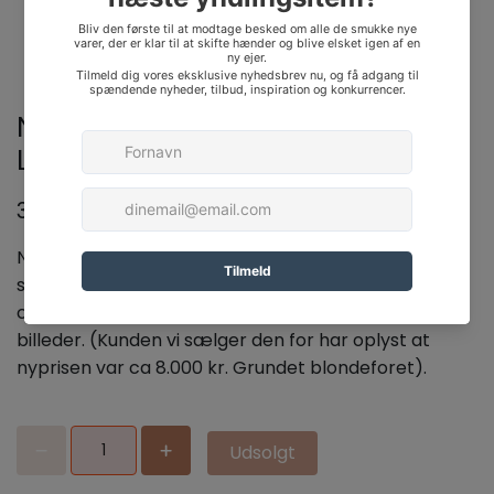
N21 Lang Cardigan - Str 44/DK
L/XL
3.995,00 kr
N21 Lang Cardigan - Str 44/DK L/XL - Standen er
super god. Kun brugt 1 gang. Urtrolig flot lang
cardigan med smukke blondedetaljer i foret. Se
billeder. (Kunden vi sælger den for har oplyst at
nyprisen var ca 8.000 kr. Grundet blondeforet).
Udsolgt